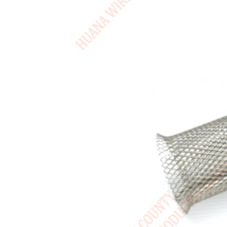
USA / English