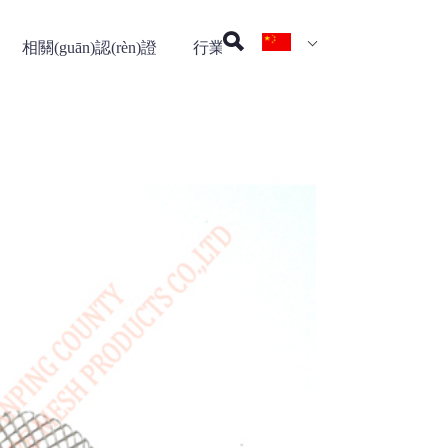
相關(guān)認(rèn)證
行業(yè)新聞
聯(lián)系我們
(wǎng)