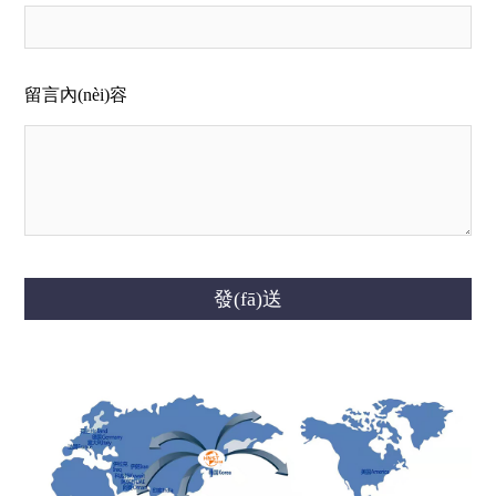
留言內(nèi)容
發(fā)送