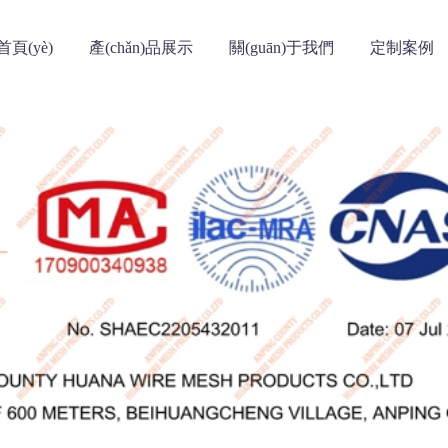
首頁(yè)
產(chǎn)品展示
關(guān)于我們
定制案例
)
芯
過(guò)濾網(wǎng)
不銹鋼板網(wǎng)
不銹鋼絲濾網
筐網(wǎng)籃