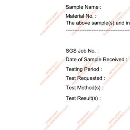
USA / English