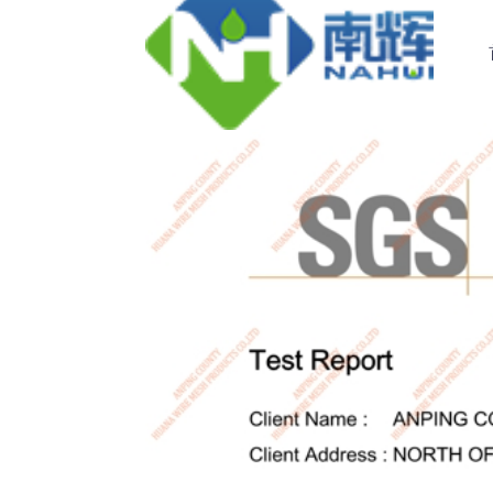
過(guò)濾器濾芯
定制案例
熱門產(chǎn)品
選擇國(guó)家／地區(qū
過(guò)濾器濾
過(guò)濾網(wǎng)
應(yīng)用范圍
不銹鋼網(wǎng)
亞洲
不銹鋼板網(wǎng)
中華人民共和國(guó)
不銹鋼絲濾網(wǎng)
不銹鋼網(wǎng)筐網(wǎng)籃
North & South America